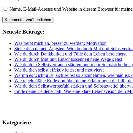
Name, E-Mail-Adresse und Website in diesem Browser für meine
Neueste Beiträge:
Was treibt mich an, besser zu werden: Motivation
Stelle dich deinen Ängsten: Wie du durch Mut und Selbstvertra
Wie du durch Dankbarkeit und Fülle dein Leben bereicherst
Wie du durch Mut und Entschlossenheit neue Wege gehst
Wie du dein Selbstvertrauen stärken und mehr Selbstsicherheit
Wie du dich selbst effektiv leitest und motivierst
Warum es wichtig ist, sich selbst so anzunehmen, wie man ist, u
Wie regelmäßige Reflexion über deine Erfahrungen dir hilft, d
Wie du dein Selbstwertgefühl stärken und Selbstzweifel überw
Finde deine Leidenschaft: Wie eine klare Lebensvision dein Min
Kategorien: