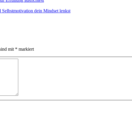
f Erfüllung ausrichtest
d Selbstmotivation dein Mindset lenkst
sind mit
*
markiert