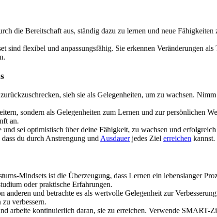
ch die Bereitschaft aus, ständig dazu zu lernen und neue Fähigkeiten z
sind flexibel und anpassungsfähig. Sie erkennen Veränderungen als T
n.
s
zurückzuschrecken, sieh sie als Gelegenheiten, um zu wachsen. Nimm 
eitern, sondern als Gelegenheiten zum Lernen und zur persönlichen Weit
nft an.
e und sei optimistisch über deine Fähigkeit, zu wachsen und erfolgrei
n, dass du durch Anstrengung und
Ausdauer
jedes Ziel
erreichen
kannst.
tums-Mindsets ist die Überzeugung, dass Lernen ein lebenslanger Proz
tstudium oder praktische Erfahrungen.
on anderen und betrachte es als wertvolle Gelegenheit zur Verbesserun
 zu verbessern.
 und arbeite kontinuierlich daran, sie zu erreichen. Verwende SMART-Zie