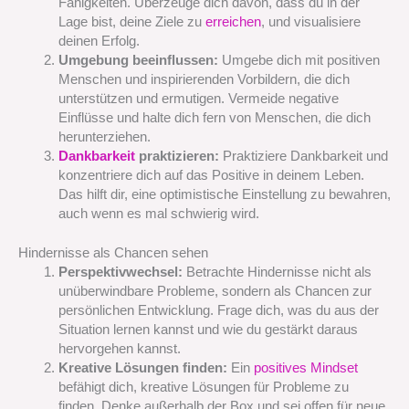
Fähigkeiten. Überzeuge dich davon, dass du in der
Lage bist, deine Ziele zu
erreichen
, und visualisiere
deinen Erfolg.
Umgebung beeinflussen:
Umgebe dich mit positiven
Menschen und inspirierenden Vorbildern, die dich
unterstützen und ermutigen. Vermeide negative
Einflüsse und halte dich fern von Menschen, die dich
herunterziehen.
Dankbarkeit
praktizieren:
Praktiziere Dankbarkeit und
konzentriere dich auf das Positive in deinem Leben.
Das hilft dir, eine optimistische Einstellung zu bewahren,
auch wenn es mal schwierig wird.
Hindernisse als Chancen sehen
Perspektivwechsel:
Betrachte Hindernisse nicht als
unüberwindbare Probleme, sondern als Chancen zur
persönlichen Entwicklung. Frage dich, was du aus der
Situation lernen kannst und wie du gestärkt daraus
hervorgehen kannst.
Kreative Lösungen finden:
Ein
positives Mindset
befähigt dich, kreative Lösungen für Probleme zu
finden. Denke außerhalb der Box und sei offen für neue